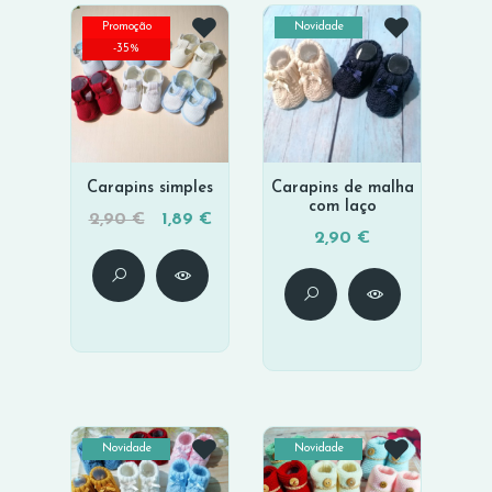
Promoção
Novidade
-
35
%
Carapins simples
Carapins de malha
com laço
2,90 €
1,89 €
2,90 €
Novidade
Novidade