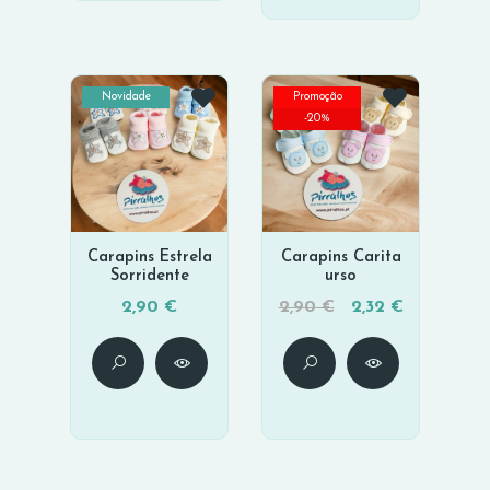
Novidade
Promoção
-
20
%
Carapins Estrela
Carapins Carita
Sorridente
urso
2,90 €
2,90 €
2,32 €