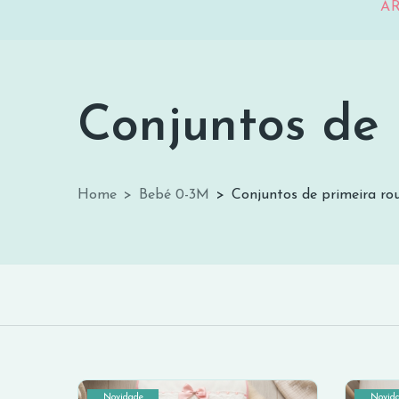
A
Conjuntos de 
Conjuntos de prime
Home
Bebé 0-3M
Conjuntos de primeira ro
Novidade
Novid