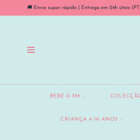
🚚 Envio super rápido | Entrega em 24h úteis (PT C
BEBÉ 0-3M
COLECÇÃO
CRIANÇA 4-16 ANOS