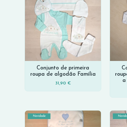
Conjunto de primeira
Co
roupa de algodão Família
roup
a
31,90 €
Novidade
Novid