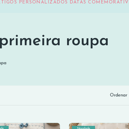
RTIGOS PERSONALIZADOS DATAS COMEMORATIV
primeira roupa
ira roupa
upa
Ordenar 
ade
Novidade