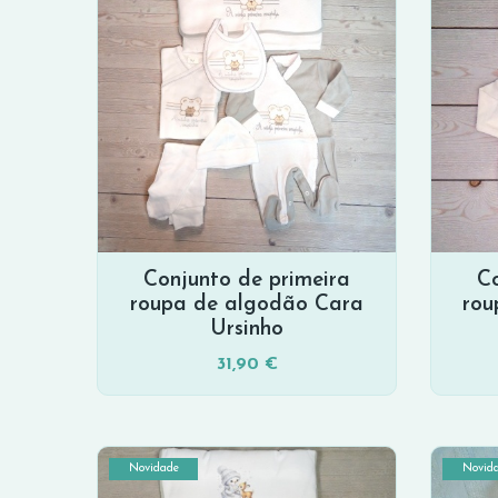
Conjunto de primeira
Co
roupa de algodão Cara
rou
Ursinho
31,90 €
Novidade
Novid