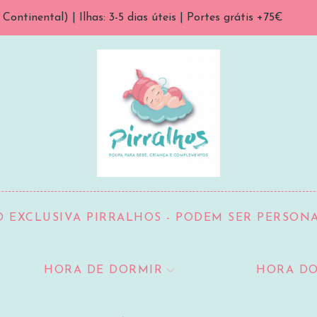
ontinental) | Ilhas: 3-5 dias úteis | Portes grátis +75€
 EXCLUSIVA PIRRALHOS - PODEM SER PERSON
HORA DE DORMIR
HORA DO