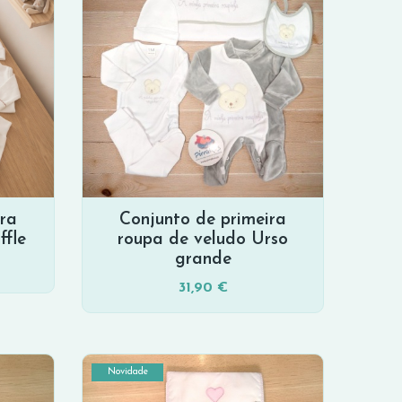
ira
Conjunto de primeira
ffle
roupa de veludo Urso
grande
31,90 €
Novidade