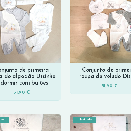
njunto de primeira
Conjunto de prime
a de algodão Ursinho
roupa de veludo Di
 dormir com balões
31,90 €
31,90 €
ade
Novidade