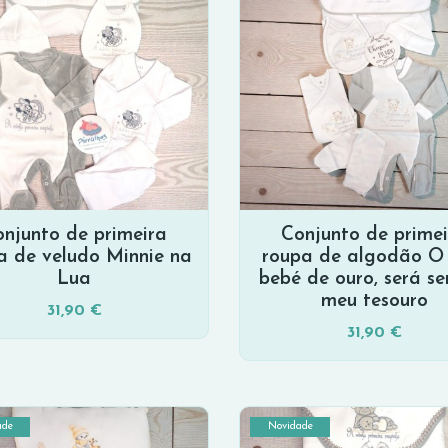
njunto de primeira
Conjunto de prime
a de veludo Minnie na
roupa de algodão O
Lua
bebé de ouro, será s
meu tesouro
31,90 €
31,90 €
ade
Novidade