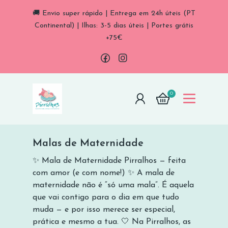
🚚 Envio super rápido | Entrega em 24h úteis (PT
Continental) | Ilhas: 3-5 dias úteis | Portes grátis
+75€
0
Malas de Maternidade
Malas de Maternid
✨ Mala de Maternidade Pirralhos — feita
com amor (e com nome!) ✨ A mala de
maternidade não é “só uma mala”. É aquela
que vai contigo para o dia em que tudo
muda — e por isso merece ser especial,
prática e mesmo a tua. 🤍 Na Pirralhos, as