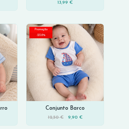
13,99 €
Promoção
-
20.8
%
rro
Conjunto Barco
12,50 €
9,90 €