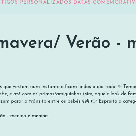
RTIGOS PERSONALIZADOS DATAS COMEMORATIV
mavera/ Verão - 
a/ Verão - menino e me
es que vestem num instante e ficam lindos o dia todo. ✨ Temos
, e até com os primos/amiguinhos (sim, aquele look de famíl
m parar o trânsito entre os bebés 😄🚦 👉 Espreita a categor
rão - menino e menina