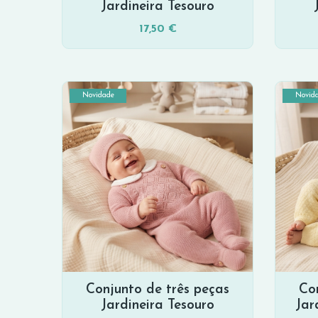
Jardineira Tesouro
17,50 €
Novidade
Novid
Conjunto de três peças
Co
Jardineira Tesouro
Jar