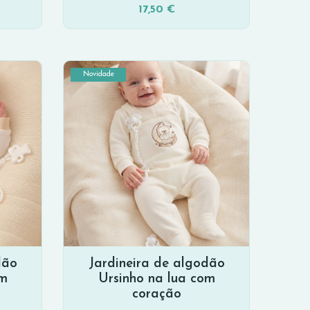
17,50 €
Novidade
dão
Jardineira de algodão
om
Ursinho na lua com
coração