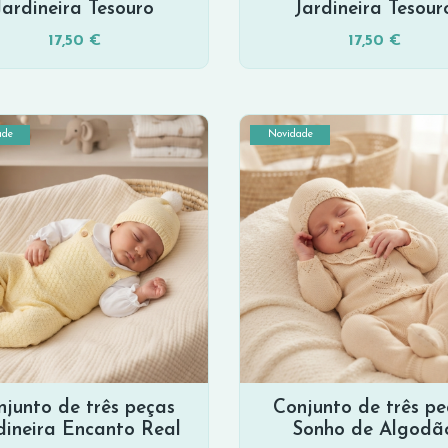
Jardineira Tesouro
Jardineira Tesour
17,50 €
17,50 €
ade
Novidade
njunto de três peças
Conjunto de três pe
dineira Encanto Real
Sonho de Algodã