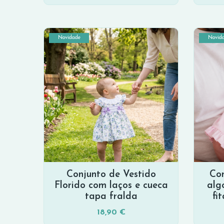
Novidade
Novid
Conjunto de Vestido
Con
Florido com laços e cueca
alg
tapa fralda
fi
18,90 €