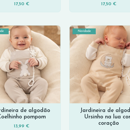
17,50 €
17,50 €
ade
Novidade
rdineira de algodão
Jardineira de algo
Coelhinho pompom
Ursinho na lua c
coração
13,99 €