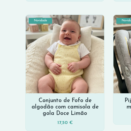
Novidade
Novid
Conjunto de Fofo de
Pi
algodão com camisola de
m
gola Doce Limão
17,50 €