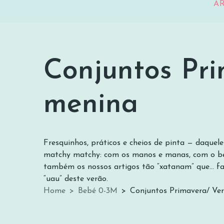
A
Conjuntos Pri
menina
Conjuntos Primaver
Fresquinhos, práticos e cheios de pinta — daquel
matchy matchy: com os manos e manas, com o bebé
também os nossos artigos tão “xatanam” que… faze
“uau” deste verão.
Home
Bebé 0-3M
Conjuntos Primavera/ Ve