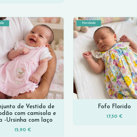
ade
Novidade
junto de Vestido de
Fofo Florido
odão com camisola e
17,50 €
ta -Ursinha com laço
15,90 €