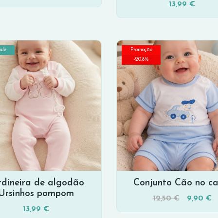
13,99 €
ade
Promoção
-
20.8
%
rdineira de algodão
Conjunto Cão no ca
Ursinhos pompom
12,50 €
9,90 €
13,99 €