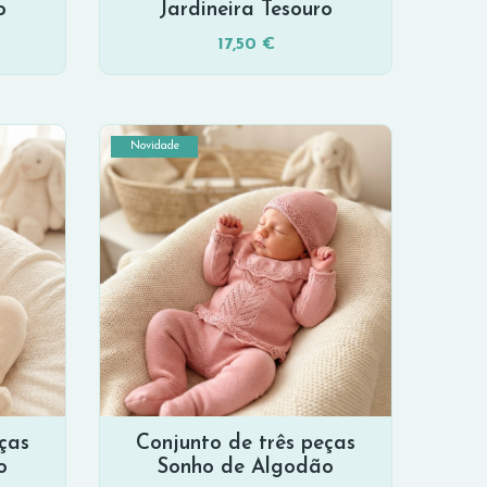
o
Jardineira Tesouro
17,50 €
Novidade
ças
Conjunto de três peças
o
Sonho de Algodão