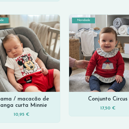
ade
Novidade
jama / macacão de
Conjunto Circus
anga curta Minnie
17,50 €
10,95 €