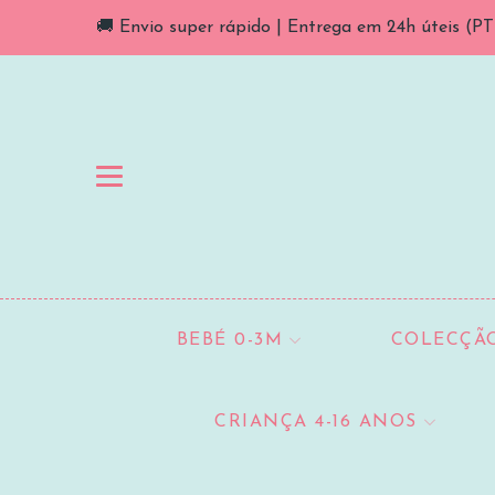
🚚 Envio super rápido | Entrega em 24h úteis (PT C
BEBÉ 0-3M
COLECÇÃO
CRIANÇA 4-16 ANOS